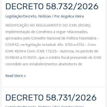
DECRETO 58.732/2026
DECRETO
58.732/2026
Legislação/Decreto
,
Notícias
/ Por
Angelica Vieira
MODIFICAÇÃO NO REGULAMENTO DO ICMS (RICMS)
Implementação de Convênios a seguir relacionados,
aprovados pelo Conselho Nacional de Política Fazendária –
CONFAZ, na legislação estadual. Alts. 6730 a 6732 – Conv.
ICMS 45/04 e Conv. ICMS 172/25 – Autoriza, no período de
01/06/26 a 31/05/31, que o crédito fiscal presumido de ICMS
concedido aos estabelecimentos abatedores de
Read More »
DECRETO 58.731/2026
DECRETO
58.731/2026
Legislação/Decreto
,
Notícias
/ Por
Angelica Vieira