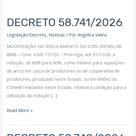
Filiação Sindical
EICON
DECRETO 58.741/2026
DECRETO
Serviços
58.741/2026
Legislação/Decreto
,
Notícias
/ Por
Angelica Vieira
Assessoria Juridica
Convênios
MODIFICAÇÃO NO REGULAMENTO DO ICMS (RICMS) Alt.
Vagas/Oportunidades
6808 – Conv. ICMS 151/20 – Prorroga, até 31/12/26, a
Cursos
redução, de 80% para 60%, como mínimo para aquisições
Links
de arroz em casca de produtores ou de cooperativa de
produtores, produzido neste Estado, ou em leilões da
Notícias
CONAB realizados neste Estado, relativa à condição para a
Agenda
utilização da redução […]
Contato
Read More »
X
DECRETO