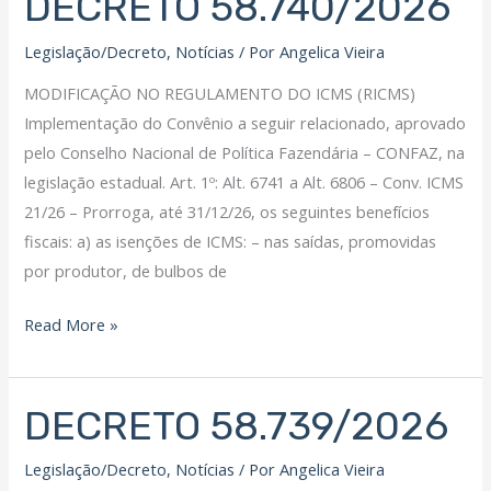
DECRETO 58.740/2026
58.740/2026
Legislação/Decreto
,
Notícias
/ Por
Angelica Vieira
MODIFICAÇÃO NO REGULAMENTO DO ICMS (RICMS)
Implementação do Convênio a seguir relacionado, aprovado
pelo Conselho Nacional de Política Fazendária – CONFAZ, na
legislação estadual. Art. 1º: Alt. 6741 a Alt. 6806 – Conv. ICMS
21/26 – Prorroga, até 31/12/26, os seguintes benefícios
fiscais: a) as isenções de ICMS: – nas saídas, promovidas
por produtor, de bulbos de
Read More »
DECRETO 58.739/2026
DECRETO
58.739/2026
Legislação/Decreto
,
Notícias
/ Por
Angelica Vieira