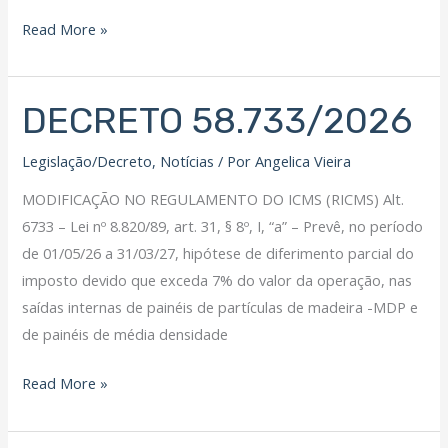
Read More »
DECRETO 58.733/2026
DECRETO
58.733/2026
Legislação/Decreto
,
Notícias
/ Por
Angelica Vieira
MODIFICAÇÃO NO REGULAMENTO DO ICMS (RICMS) Alt.
6733 – Lei nº 8.820/89, art. 31, § 8º, I, “a” – Prevê, no período
de 01/05/26 a 31/03/27, hipótese de diferimento parcial do
imposto devido que exceda 7% do valor da operação, nas
saídas internas de painéis de partículas de madeira -MDP e
de painéis de média densidade
Read More »