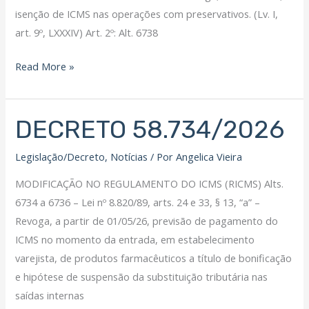
isenção de ICMS nas operações com preservativos. (Lv. I,
art. 9º, LXXXIV) Art. 2º: Alt. 6738
Read More »
DECRETO 58.734/2026
DECRETO
58.734/2026
Legislação/Decreto
,
Notícias
/ Por
Angelica Vieira
MODIFICAÇÃO NO REGULAMENTO DO ICMS (RICMS) Alts.
6734 a 6736 – Lei nº 8.820/89, arts. 24 e 33, § 13, “a” –
Revoga, a partir de 01/05/26, previsão de pagamento do
ICMS no momento da entrada, em estabelecimento
varejista, de produtos farmacêuticos a título de bonificação
e hipótese de suspensão da substituição tributária nas
saídas internas