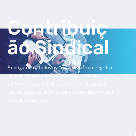
Filiação Sindical
EICON
Contribuiç
Serviços
Assessoria Juridica
ão Sindical
Convênios
Vagas/Oportunidades
Cursos
É obrigatória a todos os Contabilistas com registro
Links
ativo no Conselho Regional de Contabilidade,
Notícias
conforme artigo 579 da CLT – Consolidação das
Agenda
Leis do Trabalho, acolhido pela Constituição em seu
Contato
inciso IV do artigo 8º.
X