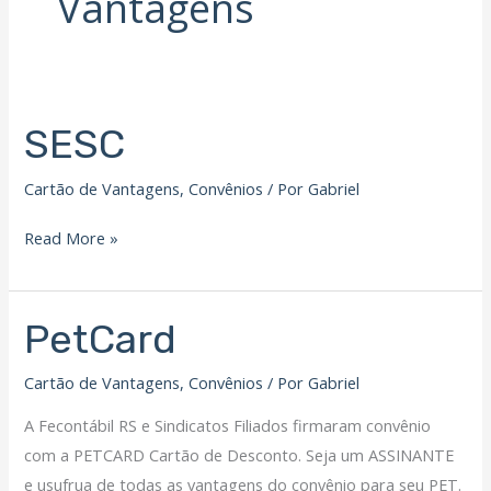
Vantagens
Filiação Sindical
EICON
Serviços
SESC
SESC
Assessoria Juridica
Convênios
Cartão de Vantagens
,
Convênios
/ Por
Gabriel
Vagas/Oportunidades
Cursos
Read More »
Links
Notícias
PetCard
PetCard
Agenda
Contato
Cartão de Vantagens
,
Convênios
/ Por
Gabriel
A Fecontábil RS e Sindicatos Filiados firmaram convênio
X
com a PETCARD Cartão de Desconto. Seja um ASSINANTE
e usufrua de todas as vantagens do convênio para seu PET.