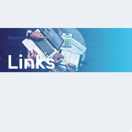
Filiação Sindical
EICON
Serviços
Assessoria Juridica
Convênios
Vagas/Oportunidades
Links
Cursos
Links
Notícias
Agenda
Contato
X