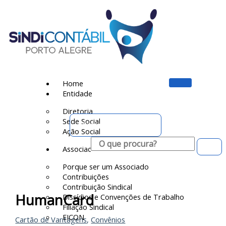
Ir
para
o
conteúdo
Home
Entidade
Diretoria
Sede Social
Portal do Associado
Ação Social
Pesquisar
Associado
Porque ser um Associado
Contribuições
Contribuição Sindical
HumanCard
Dissídios e Convenções de Trabalho
Filiação Sindical
EICON
Cartão de Vantagens
,
Convênios