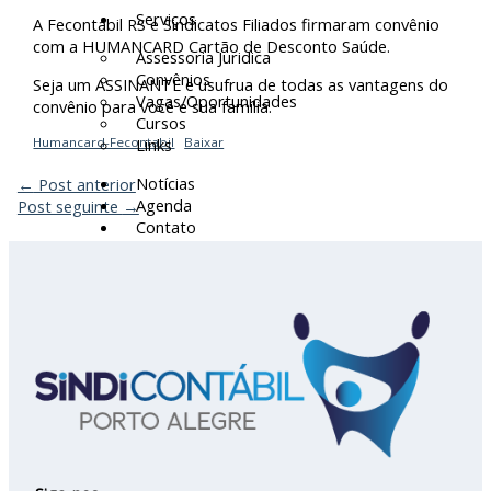
Serviços
A Fecontábil RS e Sindicatos Filiados firmaram convênio
com a HUMANCARD Cartão de Desconto Saúde.
Assessoria Juridica
Convênios
Seja um ASSINANTE e usufrua de todas as vantagens do
Vagas/Oportunidades
convênio para você e sua família.
Cursos
Humancard-Fecontabil
Baixar
Links
Notícias
←
Post anterior
Agenda
Post seguinte
→
Contato
X