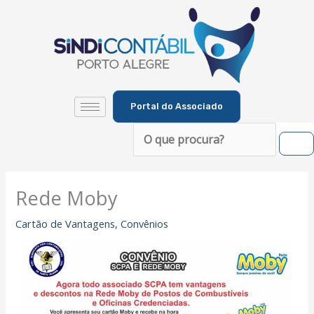
Ir
para
o
conteúdo
Portal do Associado
Pesquisar
Rede Moby
Cartão de Vantagens
,
Convênios