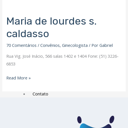
Filiação Sindical
EICON
Maria de lourdes s.
Maria
Serviços
de
caldasso
lourdes
Assessoria Juridica
s.
Convênios
70 Comentários
/
Convênios
,
Ginecologista
/ Por
Gabriel
caldasso
Vagas/Oportunidades
Rua Vig. José Inácio, 566 salas 1402 e 1404 Fone: (51) 3226-
Cursos
6853
Links
Read More »
Notícias
Agenda
Contato
X