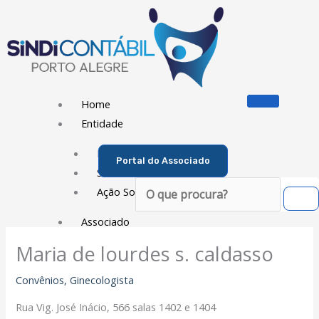
Ir
para
o
conteúdo
Home
Entidade
Diretoria
Portal do Associado
Sede Social
Pesquisar
Ação Social
Associado
Maria de lourdes s. caldasso
Porque ser um Associado
Contribuições
Convênios
,
Ginecologista
Contribuição Sindical
Rua Vig. José Inácio, 566 salas 1402 e 1404
Dissídios e Convenções de Trabalho