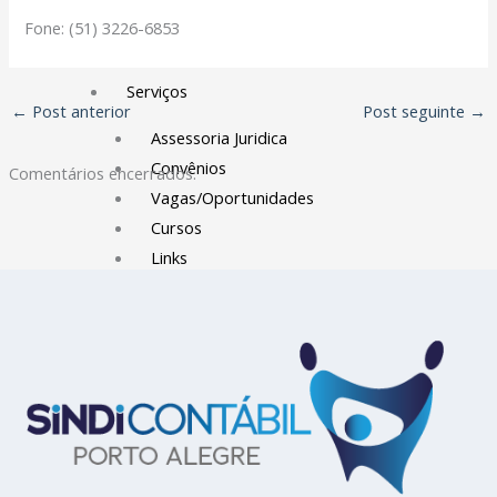
Filiação Sindical
Fone: (51) 3226-6853
EICON
Serviços
←
Post anterior
Post seguinte
→
Assessoria Juridica
Convênios
Comentários encerrados.
Vagas/Oportunidades
Cursos
Links
Notícias
Agenda
Contato
X