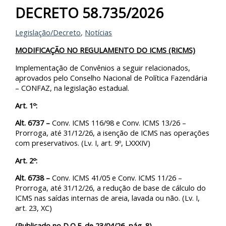
DECRETO 58.735/2026
Legislação/Decreto
,
Notícias
MODIFICAÇÃO NO REGULAMENTO DO ICMS (RICMS)
Implementação de Convênios a seguir relacionados,
aprovados pelo Conselho Nacional de Política Fazendária
– CONFAZ, na legislação estadual.
Art. 1º:
Alt. 6737 –
Conv. ICMS 116/98 e Conv. ICMS 13/26 –
Prorroga, até 31/12/26, a isenção de ICMS nas operações
com preservativos. (Lv. I, art. 9º, LXXXIV)
Art. 2º:
Alt. 6738 –
Conv. ICMS 41/05 e Conv. ICMS 11/26 –
Prorroga, até 31/12/26, a redução de base de cálculo do
ICMS nas saídas internas de areia, lavada ou não. (Lv. I,
art. 23, XC)
(Publicado no D.O.E. de 23/04/26, pág. 8)