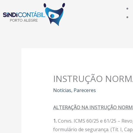
Ir
para
o
conteúdo
INSTRUÇÃO NORMA
Notícias
,
Pareceres
ALTERAÇÃO NA INSTRUÇÃO NORMA
1
.
Convs. ICMS 60/25 e 61/25 – Revo
formulário de segurança. (Tít. I, Cap.