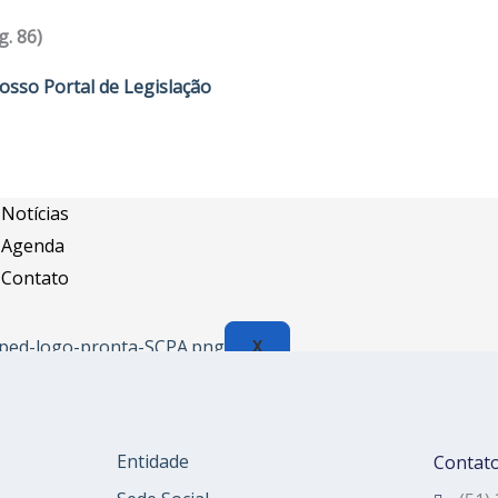
Assessoria Juridica
g. 86)
Convênios
osso Portal de Legislação
Vagas/Oportunidades
Cursos
Links
Notícias
Agenda
Contato
X
Entidade
Contat