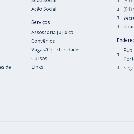
Sede Social
(51)
Ação Social
(51)
secr
Serviços
fina
Assessoria Juridica
Endere
Convênios
Vagas/Oportunidades
Rua 
Cursos
Port
es de
Links
Segu