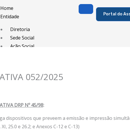
Home
Portal do As
Entidade
Diretoria
Sede Social
Ação Social
Associado
Porque ser um Associado
TIVA 052/2025
Contribuições
Contribuição Sindical
Dissídios e Convenções de Trabalho
TIVA DRP Nº 45/98
:
Filiação Sindical
EICON
ga dispositivos que preveem a emissão e impressão simultâ
Serviços
 XI, 25.0 e 26.2; e Anexos C-12 e C-13)