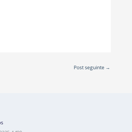
Post seguinte
→
os