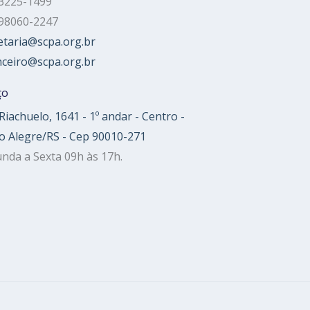
 3225-1499
 98060-2247
etaria@scpa.org.br
nceiro@scpa.org.br
ço
Riachuelo, 1641 - 1º andar - Centro -
o Alegre/RS - Cep 90010-271
nda a Sexta 09h às 17h.