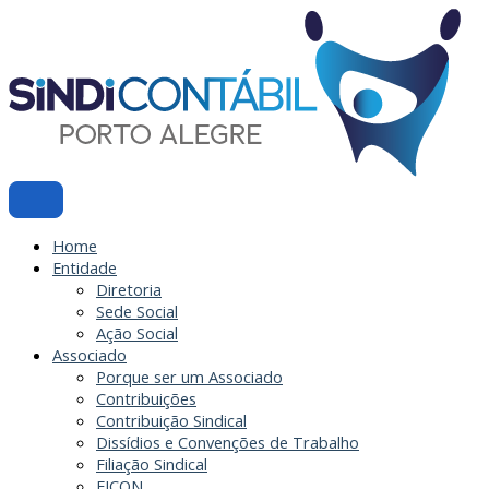
Ir
para
o
conteúdo
Home
Entidade
Diretoria
Sede Social
Ação Social
Associado
Porque ser um Associado
Contribuições
Contribuição Sindical
Dissídios e Convenções de Trabalho
Filiação Sindical
EICON