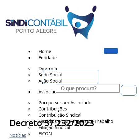
Ir
para
o
conteúdo
Home
Entidade
Diretoria
Sede Social
Portal do Associado
Ação Social
Pesquisar
Associado
Porque ser um Associado
Contribuições
Contribuição Sindical
Decreto 57.232/2023
Dissídios e Convenções de Trabalho
Filiação Sindical
EICON
Notícias