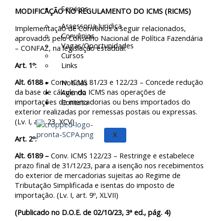
Serviços
MODIFICAÇÃO NO REGULAMENTO DO ICMS (RICMS)
Assessoria Juridica
Implementação de Convênios a seguir relacionados,
Convênios
aprovados pelo Conselho Nacional de Política Fazendária
Vagas/Oportunidades
– CONFAZ, na legislação estadual.
Cursos
Art. 1º:
Links
Alt. 6188 –
Conv. ICMS 81/23 e 122/23 – Concede redução
Notícias
da base de cálculo do ICMS nas operações de
Agenda
importações de mercadorias ou bens importados do
Contato
exterior realizadas por remessas postais ou expressas.
(Lv. I, art. 23, XCV)
X
Art. 2º:
Alt. 6189 –
Conv. ICMS 122/23 – Restringe e estabelece
prazo final de 31/12/23, para a isenção nos recebimentos
do exterior de mercadorias sujeitas ao Regime de
Tributação Simplificada e isentas do imposto de
importação. (Lv. I, art. 9º, XLVII)
(Publicado no D.O.E. de 02/10/23, 3ª ed., pág. 4)