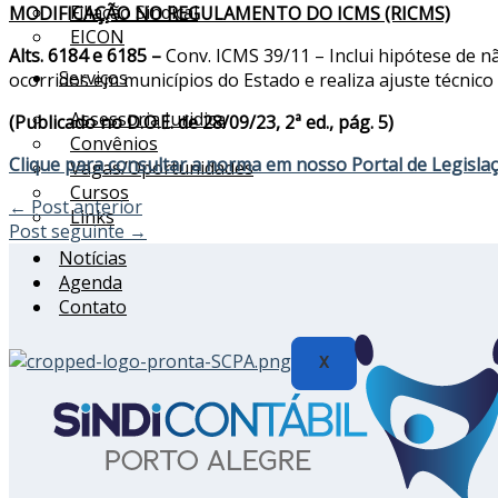
Filiação Sindical
MODIFICAÇÃO NO REGULAMENTO DO ICMS (RICMS)
EICON
Alts. 6184 e 6185 –
Conv. ICMS 39/11 – Inclui hipótese de n
Serviços
ocorridos em municípios do Estado e realiza ajuste técnico par
Assessoria Juridica
(Publicado no D.O.E. de 28/09/23, 2ª ed., pág. 5)
Convênios
Clique para consultar a norma em nosso Portal de Legisla
Vagas/Oportunidades
Cursos
←
Post anterior
Links
Post seguinte
→
Notícias
Agenda
Contato
X