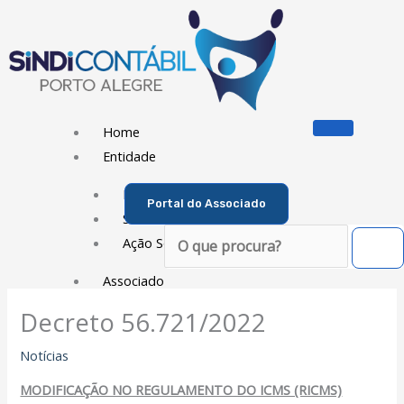
Ir
para
o
conteúdo
Home
Entidade
Diretoria
Portal do Associado
Sede Social
Pesquisar
Ação Social
Associado
Decreto 56.721/2022
Porque ser um Associado
Contribuições
Notícias
Contribuição Sindical
MODIFICAÇÃO NO REGULAMENTO DO ICMS (RICMS)
Dissídios e Convenções de Trabalho