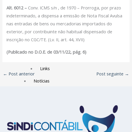
Filiação Sindical
Alt. 6012 –
Conv. ICMS s/n , de 1970 – Prorroga, por prazo
EICON
indeterminado, a dispensa a emissão de Nota Fiscal Avulsa
nas entradas de bens ou mercadorias importados do
Serviços
exterior, por contribuinte não habitual dispensado de
Assessoria Juridica
inscrição no CGC/TE. (Lv. II, art. 44, XVII)
Convênios
(Publicado no D.O.E. de 03/11/22, pág. 6)
Vagas/Oportunidades
Cursos
Links
←
Post anterior
Post seguinte
→
Notícias
Agenda
Contato
X