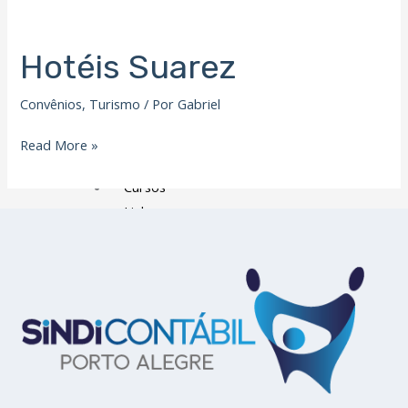
Filiação Sindical
EICON
Hotéis Suarez
Hotéis
Serviços
Suarez
Convênios
,
Turismo
/ Por
Gabriel
Assessoria Juridica
Convênios
Read More »
Vagas/Oportunidades
Cursos
Links
Notícias
Agenda
Contato
X