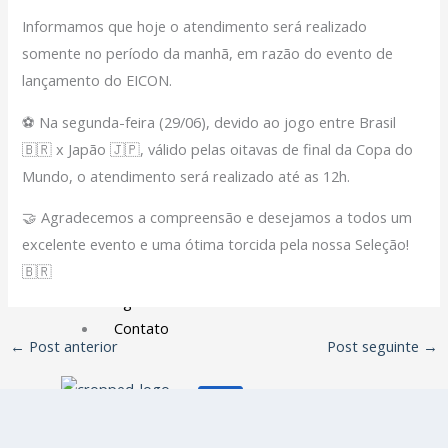
Filiação Sindical
Informamos que hoje o atendimento será realizado
EICON
somente no período da manhã, em razão do evento de
lançamento do EICON.
Serviços
⚽ Na segunda-feira (29/06), devido ao jogo entre Brasil
Assessoria Juridica
🇧🇷 x Japão 🇯🇵, válido pelas oitavas de final da Copa do
Convênios
Mundo, o atendimento será realizado até as 12h.
Vagas/Oportunidades
Cursos
🤝 Agradecemos a compreensão e desejamos a todos um
Links
excelente evento e uma ótima torcida pela nossa Seleção!
🇧🇷
Notícias
Agenda
Contato
←
Post anterior
Post seguinte
→
X