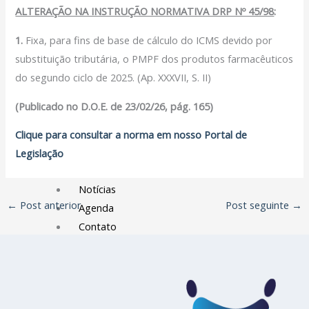
Filiação Sindical
ALTERAÇÃO NA INSTRUÇÃO NORMATIVA DRP Nº 45/98
:
EICON
1
.
Fixa, para fins de base de cálculo do ICMS devido por
Serviços
substituição tributária, o PMPF dos produtos farmacêuticos
do segundo ciclo de 2025. (Ap. XXXVII, S. II)
Assessoria Juridica
Convênios
(Publicado no D.O.E. de 23/02/26, pág. 165)
Vagas/Oportunidades
Clique para consultar a norma em nosso Portal de
Cursos
Legislação
Links
Notícias
←
Post anterior
Post seguinte
→
Agenda
Contato
X