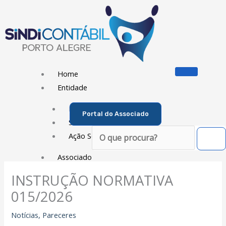
Ir
para
o
conteúdo
Home
Entidade
Diretoria
Portal do Associado
Sede Social
Pesquisar
Ação Social
Associado
INSTRUÇÃO NORMATIVA
Porque ser um Associado
Contribuições
015/2026
Contribuição Sindical
Notícias
,
Pareceres
Dissídios e Convenções de Trabalho