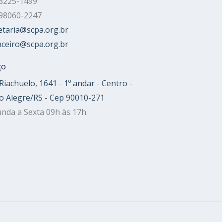
 3225-1499
 98060-2247
etaria@scpa.org.br
nceiro@scpa.org.br
ço
Riachuelo, 1641 - 1º andar - Centro -
o Alegre/RS - Cep 90010-271
nda a Sexta 09h às 17h.