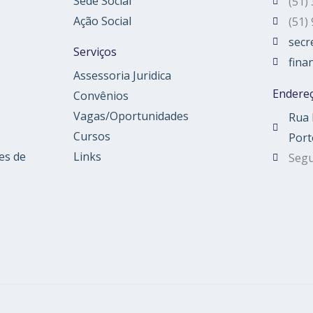
Sede Social
(51)
Ação Social
(51)
secr
Serviços
fina
Assessoria Juridica
Endere
Convênios
Vagas/Oportunidades
Rua 
Cursos
Port
es de
Links
Segu