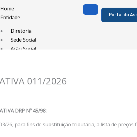
Home
Portal do As
Entidade
Diretoria
Sede Social
Ação Social
Associado
Porque ser um Associado
TIVA 011/2026
Contribuições
Contribuição Sindical
Dissídios e Convenções de Trabalho
TIVA DRP Nº 45/98
:
Filiação Sindical
EICON
03/26, para fins de substituição tributária, a lista de preço
Serviços