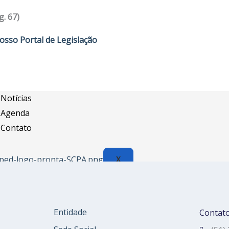
Assessoria Juridica
g. 67)
Convênios
osso Portal de Legislação
Vagas/Oportunidades
Cursos
Links
Notícias
Agenda
Contato
X
Entidade
Contat