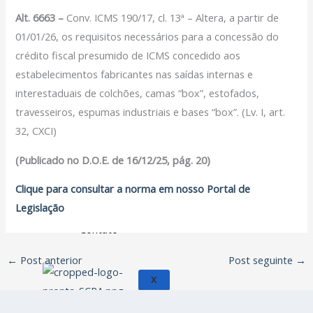
Filiação Sindical
Alt. 6663 –
Conv. ICMS 190/17, cl. 13ª – Altera, a partir de
EICON
01/01/26, os requisitos necessários para a concessão do
crédito fiscal presumido de ICMS concedido aos
Serviços
estabelecimentos fabricantes nas saídas internas e
Assessoria Juridica
interestaduais de colchões, camas “box”, estofados,
Convênios
travesseiros, espumas industriais e bases “box”. (Lv. I, art.
Vagas/Oportunidades
32, CXCI)
Cursos
(Publicado no D.O.E. de 16/12/25, pág. 20)
Links
Clique para consultar a norma em nosso Portal de
Notícias
Legislação
Agenda
Contato
←
Post anterior
Post seguinte
→
X