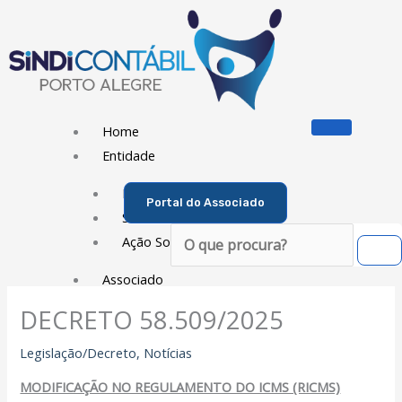
Ir
para
o
conteúdo
Home
Entidade
Diretoria
Portal do Associado
Sede Social
Pesquisar
Ação Social
Associado
DECRETO 58.509/2025
Porque ser um Associado
Contribuições
Legislação/Decreto
,
Notícias
Contribuição Sindical
MODIFICAÇÃO NO REGULAMENTO DO ICMS (RICMS)
Dissídios e Convenções de Trabalho