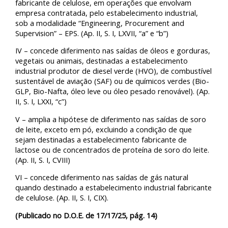
fabricante de celulose, em operações que envolvam
empresa contratada, pelo estabelecimento industrial,
sob a modalidade “Engineering, Procurement and
Supervision” – EPS. (Ap. II, S. I, LXVII, “a” e “b”)
IV – concede diferimento nas saídas de óleos e gorduras,
vegetais ou animais, destinadas a estabelecimento
industrial produtor de diesel verde (HVO), de combustível
sustentável de aviação (SAF) ou de químicos verdes (Bio-
GLP, Bio-Nafta, óleo leve ou óleo pesado renovável). (Ap.
II, S. I, LXXI, “c”)
V – amplia a hipótese de diferimento nas saídas de soro
de leite, exceto em pó, excluindo a condição de que
sejam destinadas a estabelecimento fabricante de
lactose ou de concentrados de proteína de soro do leite.
(Ap. II, S. I, CVIII)
VI – concede diferimento nas saídas de gás natural
quando destinado a estabelecimento industrial fabricante
de celulose. (Ap. II, S. I, CIX).
(Publicado no D.O.E. de 17/17/25, pág. 14)