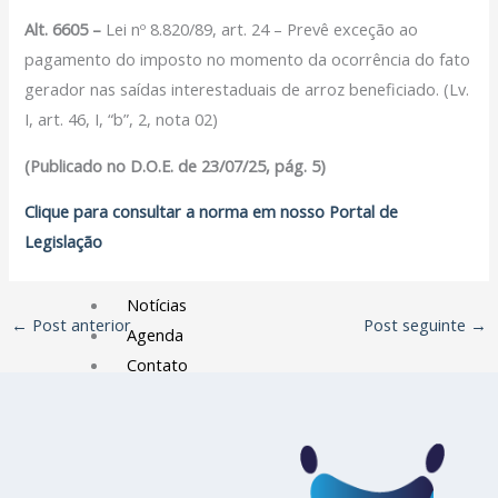
Filiação Sindical
Alt. 6605 –
Lei nº 8.820/89, art. 24 – Prevê exceção ao
EICON
pagamento do imposto no momento da ocorrência do fato
gerador nas saídas interestaduais de arroz beneficiado. (Lv.
Serviços
I, art. 46, I, “b”, 2, nota 02)
Assessoria Juridica
(Publicado no D.O.E. de 23/07/25, pág. 5)
Convênios
Vagas/Oportunidades
Clique para consultar a norma em nosso Portal de
Cursos
Legislação
Links
Notícias
←
Post anterior
Post seguinte
→
Agenda
Contato
X