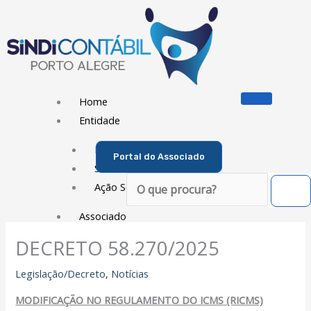
Ir
para
o
conteúdo
Home
Entidade
Diretoria
Portal do Associado
Sede Social
Pesquisar
Ação Social
Associado
DECRETO 58.270/2025
Porque ser um Associado
Contribuições
Legislação/Decreto
,
Notícias
Contribuição Sindical
MODIFICAÇÃO NO REGULAMENTO DO ICMS (RICMS)
Dissídios e Convenções de Trabalho