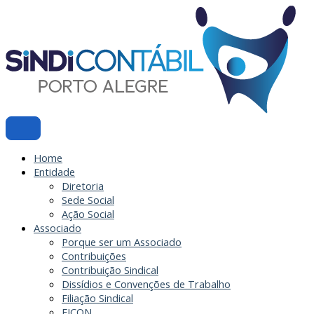
Ir
para
o
conteúdo
Home
Entidade
Diretoria
Sede Social
Ação Social
Associado
Porque ser um Associado
Contribuições
Contribuição Sindical
Dissídios e Convenções de Trabalho
Filiação Sindical
EICON