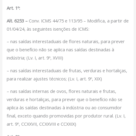
Filiação Sindical
Art. 1º:
EICON
Alt. 6253 –
Conv. ICMS 44/75 e 113/95 – Modifica, a partir de
Serviços
01/04/24, às seguintes isenções de ICMS:
Assessoria Juridica
– nas saídas interestaduais de flores naturais, para prever
Convênios
que o benefício não se aplica nas saídas destinadas à
Vagas/Oportunidades
indústria; (Lv. I, art. 9º, XVIII)
Cursos
– nas saídas interestaduais de frutas, verduras e hortaliças,
Links
para realizar ajustes técnicos; (Lv. I, art. 9º, XIX)
Notícias
– nas saídas internas de ovos, flores naturais e frutas,
Agenda
verduras e hortaliças, para prever que o benefício não se
Contato
aplica às saídas destinadas à indústria ou ao consumidor
final, exceto quando promovidas por produtor rural. (Lv. I,
X
art. 9º, CCXXVII, CCXXVIII e CCXXIX)