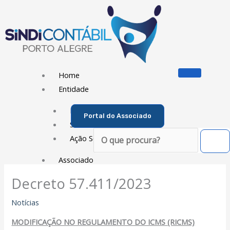
Ir
para
o
conteúdo
Home
Entidade
Diretoria
Portal do Associado
Sede Social
Pesquisar
Ação Social
Associado
Decreto 57.411/2023
Porque ser um Associado
Contribuições
Notícias
Contribuição Sindical
MODIFICAÇÃO NO REGULAMENTO DO ICMS (RICMS)
Dissídios e Convenções de Trabalho