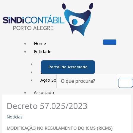
Ir
para
o
conteúdo
Home
Entidade
Diretoria
Portal do Associado
Sede Social
Pesquisar
Ação Social
Associado
Decreto 57.025/2023
Porque ser um Associado
Contribuições
Notícias
Contribuição Sindical
MODIFICAÇÃO NO REGULAMENTO DO ICMS (RICMS)
Dissídios e Convenções de Trabalho