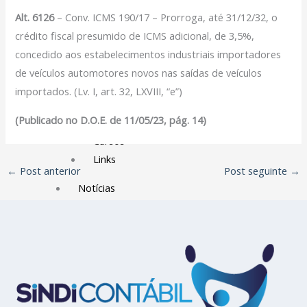
Filiação Sindical
Alt. 6126
– Conv. ICMS 190/17 – Prorroga, até 31/12/32, o
EICON
crédito fiscal presumido de ICMS adicional, de 3,5%,
concedido aos estabelecimentos industriais importadores
Serviços
de veículos automotores novos nas saídas de veículos
Assessoria Juridica
importados. (Lv. I, art. 32, LXVIII, “e”)
Convênios
(Publicado no D.O.E. de 11/05/23, pág. 14)
Vagas/Oportunidades
Cursos
Links
←
Post anterior
Post seguinte
→
Notícias
Agenda
Contato
X