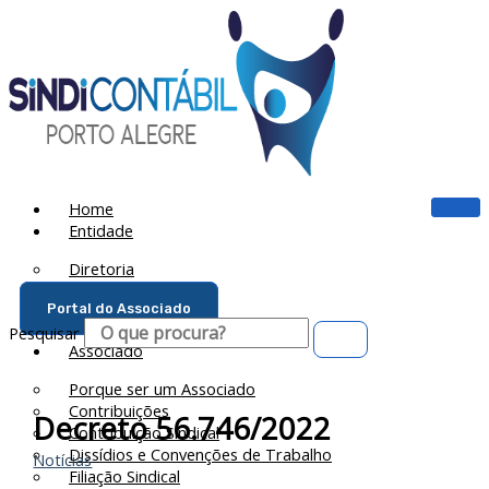
Ir
para
o
conteúdo
Home
Entidade
Diretoria
Sede Social
Portal do Associado
Ação Social
Pesquisar
Associado
Porque ser um Associado
Contribuições
Decreto 56.746/2022
Contribuição Sindical
Dissídios e Convenções de Trabalho
Notícias
Filiação Sindical