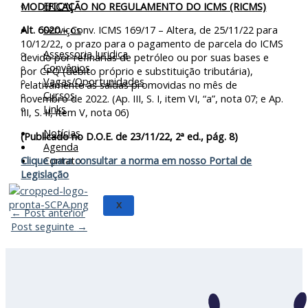
EICON
MODIFICAÇÃO NO REGULAMENTO DO ICMS (RICMS)
Serviços
Alt. 6020 –
Conv. ICMS 169/17 – Altera, de 25/11/22 para
10/12/22, o prazo para o pagamento de parcela do ICMS
Assessoria Juridica
devido por refinarias de petróleo ou por suas bases e
Convênios
por CPQ (débito próprio e substituição tributária),
Vagas/Oportunidades
relativamente às saídas promovidas no mês de
Cursos
novembro de 2022. (Ap. III, S. I, item VI, “a”, nota 07; e Ap.
Links
III, S. II, item V, nota 06)
Notícias
(Publicado no D.O.E. de 23/11/22, 2ª ed., pág. 8)
Agenda
Contato
Clique para consultar a norma em nosso Portal de
Legislação
X
←
Post anterior
Post seguinte
→