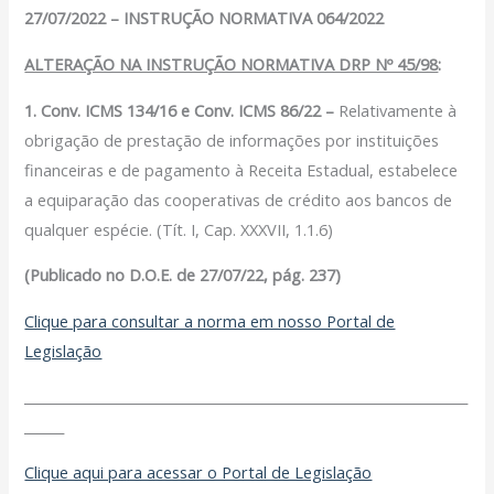
Filiação Sindical
27/07/2022 – INSTRUÇÃO NORMATIVA 064/2022
EICON
ALTERAÇÃO NA INSTRUÇÃO NORMATIVA DRP Nº 45/98
:
Serviços
1.
Conv. ICMS 134/16 e Conv. ICMS 86/22 –
Relativamente à
Assessoria Juridica
obrigação de prestação de informações por instituições
Convênios
financeiras e de pagamento à Receita Estadual, estabelece
Vagas/Oportunidades
a equiparação das cooperativas de crédito aos bancos de
Cursos
qualquer espécie. (Tít. I, Cap. XXXVII, 1.1.6)
Links
(Publicado no D.O.E. de 27/07/22, pág. 237)
Notícias
Clique para consultar a norma em nosso Portal de
Agenda
Legislação
Contato
___________________________________________________________________
______
X
Clique aqui para acessar o Portal de Legislação