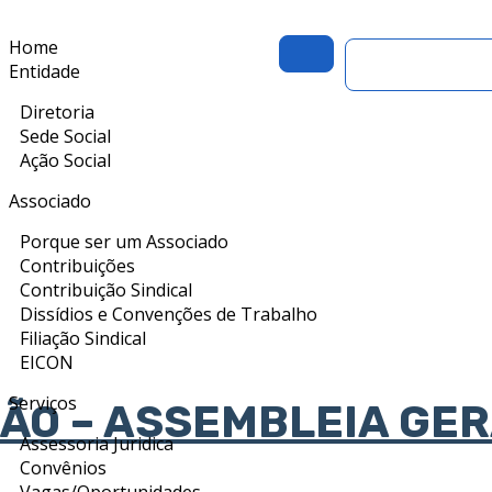
Home
Portal do Asso
Entidade
Diretoria
Sede Social
Ação Social
Associado
Porque ser um Associado
Contribuições
Contribuição Sindical
Dissídios e Convenções de Trabalho
Filiação Sindical
EICON
Serviços
ÃO – ASSEMBLEIA GE
Assessoria Juridica
Convênios
Vagas/Oportunidades