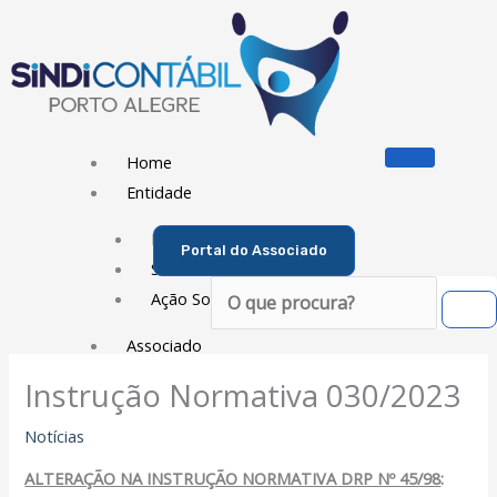
Ir
para
o
conteúdo
Home
Entidade
Diretoria
Portal do Associado
Sede Social
Pesquisar
Ação Social
Associado
Instrução Normativa 030/2023
Porque ser um Associado
Contribuições
Notícias
Contribuição Sindical
ALTERAÇÃO NA INSTRUÇÃO NORMATIVA DRP Nº 45/98
:
Dissídios e Convenções de Trabalho