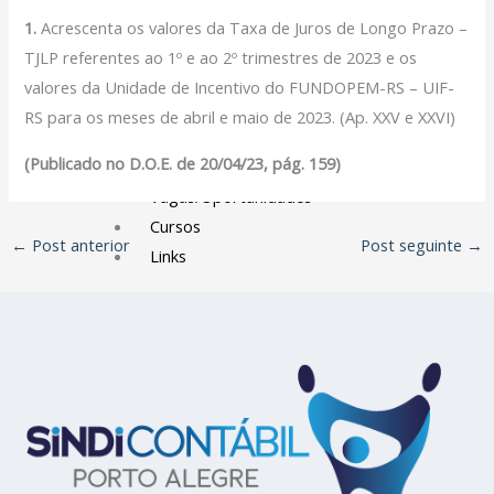
Filiação Sindical
1.
Acrescenta os valores da Taxa de Juros de Longo Prazo –
EICON
TJLP referentes ao 1º e ao 2º trimestres de 2023 e os
valores da Unidade de Incentivo do FUNDOPEM-RS – UIF-
Serviços
RS para os meses de abril e maio de 2023. (Ap. XXV e XXVI)
Assessoria Juridica
(Publicado no D.O.E. de 20/04/23, pág. 159)
Convênios
Vagas/Oportunidades
Cursos
←
Post anterior
Post seguinte
→
Links
Notícias
Agenda
Contato
X