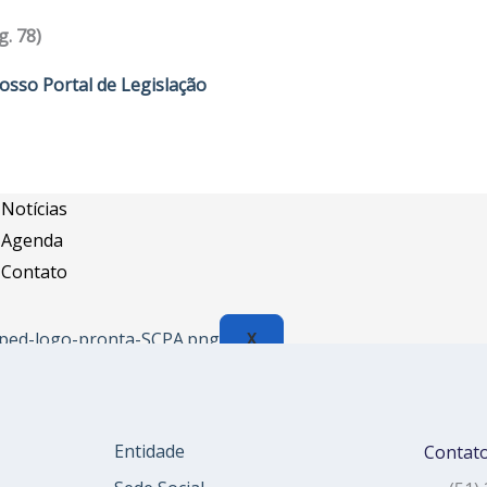
Assessoria Juridica
g. 78)
Convênios
osso Portal de Legislação
Vagas/Oportunidades
Cursos
Links
Notícias
Agenda
Contato
X
Entidade
Contat