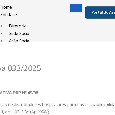
Home
Portal do As
Entidade
Diretoria
Sede Social
Ação Social
Associado
Porque ser um Associado
va 033/2025
Contribuições
Contribuição Sindical
Dissídios e Convenções de Trabalho
TIVA DRP Nº 45/98
:
Filiação Sindical
EICON
ação de distribuidores hospitalares para fins de inaplicabilid
Serviços
 art. 103, § 3º. (Ap. XXXV)