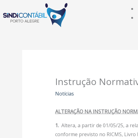
Ir
para
o
conteúdo
Instrução Normati
Notícias
ALTERAÇÃO NA INSTRUÇÃO NORMA
1
.
Altera, a partir de 01/05/25, a rel
conforme previsto no RICMS, Livro III,