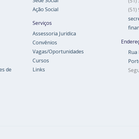
Sede Social
(51)
Ação Social
(51)
secr
Serviços
fina
Assessoria Juridica
Endere
Convênios
Vagas/Oportunidades
Rua 
Cursos
Port
es de
Links
Segu