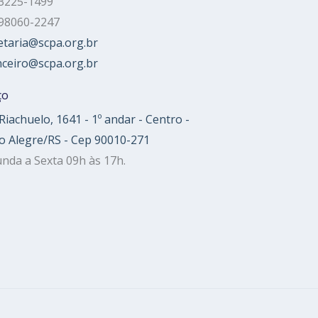
 3225-1499
 98060-2247
etaria@scpa.org.br
nceiro@scpa.org.br
ço
Riachuelo, 1641 - 1º andar - Centro -
o Alegre/RS - Cep 90010-271
nda a Sexta 09h às 17h.