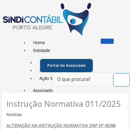
Ir
para
o
conteúdo
Home
Entidade
Diretoria
Portal do Associado
Sede Social
Pesquisar
Ação Social
Associado
Instrução Normativa 011/2025
Porque ser um Associado
Contribuições
Notícias
Contribuição Sindical
ALTERAÇÃO NA INSTRUÇÃO NORMATIVA DRP Nº 45/98
:
Dissídios e Convenções de Trabalho