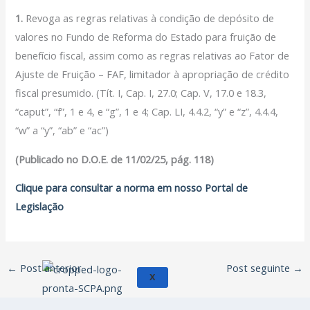
Filiação Sindical
1.
Revoga as regras relativas à condição de depósito de
EICON
valores no Fundo de Reforma do Estado para fruição de
benefício fiscal, assim como as regras relativas ao Fator de
Serviços
Ajuste de Fruição – FAF, limitador à apropriação de crédito
Assessoria Juridica
fiscal presumido. (Tít. I, Cap. I, 27.0; Cap. V, 17.0 e 18.3,
Convênios
“caput”, “f”, 1 e 4, e “g”, 1 e 4; Cap. LI, 4.4.2, “y” e “z”, 4.4.4,
Vagas/Oportunidades
“w” a “y”, “ab” e “ac”)
Cursos
(Publicado no D.O.E. de 11/02/25, pág. 118)
Links
Clique para consultar a norma em nosso Portal de
Notícias
Legislação
Agenda
Contato
←
Post anterior
Post seguinte
→
X