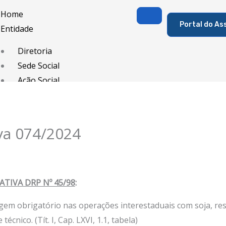
Home
Portal do As
Entidade
Diretoria
Sede Social
Ação Social
Associado
Porque ser um Associado
va 074/2024
Contribuições
Contribuição Sindical
Dissídios e Convenções de Trabalho
TIVA DRP Nº 45/98
:
Filiação Sindical
EICON
gem obrigatório nas operações interestaduais com soja, resi
Serviços
técnico. (Tít. I, Cap. LXVI, 1.1, tabela)