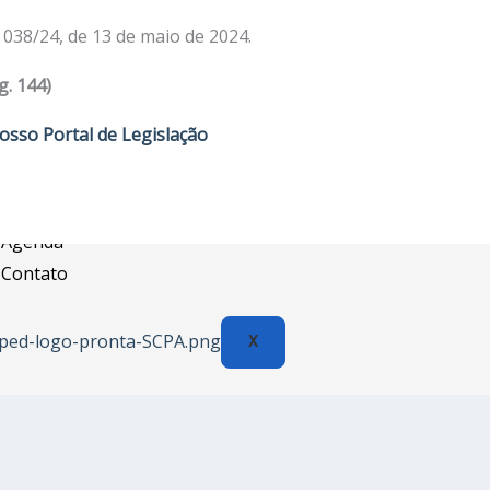
Assessoria Juridica
038/24, de 13 de maio de 2024.
Convênios
g. 144)
Vagas/Oportunidades
Cursos
osso Portal de Legislação
Links
Notícias
Agenda
Contato
X