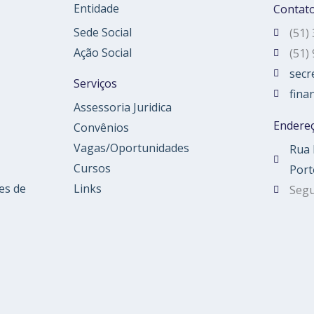
Entidade
Contat
Sede Social
(51)
Ação Social
(51)
secr
Serviços
fina
Assessoria Juridica
Endere
Convênios
Vagas/Oportunidades
Rua 
Cursos
Port
es de
Links
Segu