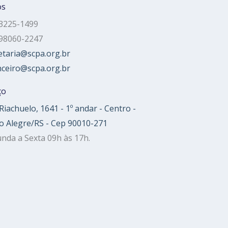
os
 3225-1499
 98060-2247
etaria@scpa.org.br
nceiro@scpa.org.br
ço
Riachuelo, 1641 - 1º andar - Centro -
o Alegre/RS - Cep 90010-271
nda a Sexta 09h às 17h.