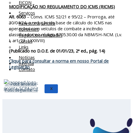
EICON
MODIFICAÇÃO NO REGULAMENTO DO ICMS (RICMS)
Serviços
Alt. 6063
– Convs. ICMS 52/21 e 95/22 – Prorroga, até
30/04/24, a redução de base de cálculo do ICMS nas
Assessoria Juridica
operações com veículos de combate a incêndio
Convênios
classificados no código 8705.30.00 da NBM/SH-NCM. (Lv.
Vagas/Oportunidades
I, art. 23, LXXXVIII)
Cursos
Links
(Publicado no D.O.E. de 01/01/23, 2ª ed., pág. 14)
Notícias
Clique para consultar a norma em nosso Portal de
Agenda
Legislação
Contato
←
Post anterior
X
Post seguinte
→