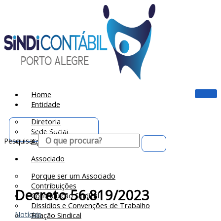
Ir
para
o
conteúdo
Home
Entidade
Diretoria
Portal do Associado
Sede Social
Pesquisar
Ação Social
Associado
Porque ser um Associado
Contribuições
Decreto 56.819/2023
Contribuição Sindical
Dissídios e Convenções de Trabalho
Notícias
Filiação Sindical