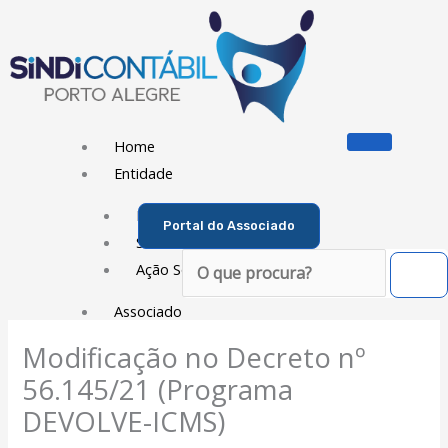
Ir
para
o
conteúdo
Home
Entidade
Diretoria
Portal do Associado
Sede Social
Pesquisar
Ação Social
Associado
Modificação no Decreto nº
Porque ser um Associado
Contribuições
56.145/21 (Programa
Contribuição Sindical
DEVOLVE-ICMS)
Dissídios e Convenções de Trabalho