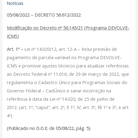
Notícias
Filiação Sindical
EICON
05/08/2022 – DECRETO 56.612/2022
Serviços
Modificação no Decreto nº 56.145/21 (Programa DEVOLVE-
ICMS)
Assessoria Juridica
Convênios
Art. 1º –
Lei nº 14.020/12, art. 12-A – Inclui previsão de
Vagas/Oportunidades
pagamento de parcela variável no Programa DEVOLVE-
Cursos
ICMS e promove ajustes técnicos para atualizar referências
Links
ao Decreto Federal nº 11.016, de 29 de março de 2022, que
regulamenta o Cadastro Único para Programas Sociais do
Notícias
Governo Federal – CadÚnico e sanar incorreção na
Agenda
referência à data da Lei nº 14.020, de 25 de junho de
Contato
2012. (art. 1º, “caput”; art. 2º, § 1º, IV; art. 3º, §§ 1º e 3º, e art.
4º)
X
(Publicado no D.O.E. de 05/08/22, pág. 5)