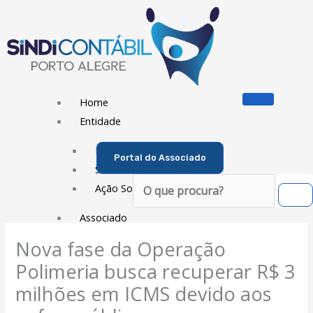
Ir
para
o
conteúdo
Home
Entidade
Diretoria
Portal do Associado
Sede Social
Pesquisar
Ação Social
Associado
Nova fase da Operação
Porque ser um Associado
Polimeria busca recuperar R$ 3
Contribuições
Contribuição Sindical
milhões em ICMS devido aos
Dissídios e Convenções de Trabalho