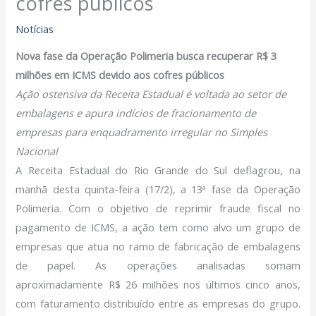
cofres públicos
Filiação Sindical
EICON
Notícias
Nova fase da Operação Polimeria busca recuperar R$ 3
Serviços
milhões em ICMS devido aos cofres públicos
Assessoria Juridica
Ação ostensiva da Receita Estadual é voltada ao setor de
Convênios
embalagens e apura indícios de fracionamento de
Vagas/Oportunidades
empresas para enquadramento irregular no Simples
Cursos
Nacional
Links
A Receita Estadual do Rio Grande do Sul deflagrou, na
manhã desta quinta-feira (17/2), a 13ª fase da Operação
Notícias
Polimeria. Com o objetivo de reprimir fraude fiscal no
Agenda
pagamento de ICMS, a ação tem como alvo um grupo de
Contato
empresas que atua no ramo de fabricação de embalagens
de papel. As operações analisadas somam
X
aproximadamente R$ 26 milhões nos últimos cinco anos,
com faturamento distribuído entre as empresas do grupo.