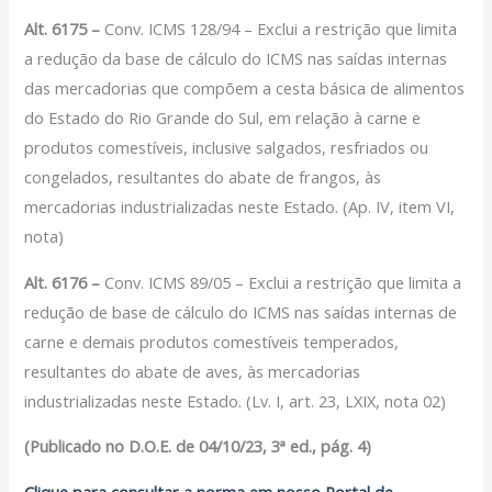
Filiação Sindical
Alt. 6175 –
Conv. ICMS 128/94 – Exclui a restrição que limita
EICON
a redução da base de cálculo do ICMS nas saídas internas
das mercadorias que compõem a cesta básica de alimentos
Serviços
do Estado do Rio Grande do Sul, em relação à carne e
Assessoria Juridica
produtos comestíveis, inclusive salgados, resfriados ou
Convênios
congelados, resultantes do abate de frangos, às
Vagas/Oportunidades
mercadorias industrializadas neste Estado. (Ap. IV, item VI,
Cursos
nota)
Links
Alt. 6176 –
Conv. ICMS 89/05 – Exclui a restrição que limita a
Notícias
redução de base de cálculo do ICMS nas saídas internas de
Agenda
carne e demais produtos comestíveis temperados,
Contato
resultantes do abate de aves, às mercadorias
industrializadas neste Estado. (Lv. I, art. 23, LXIX, nota 02)
X
(Publicado no D.O.E. de 04/10/23, 3ª ed., pág. 4)
Clique para consultar a norma em nosso Portal de