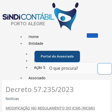
Ir
para
o
conteúdo
Home
Entidade
Diretoria
Portal do Associado
Sede Social
Pesquisar
Ação Social
Associado
Decreto 57.235/2023
Porque ser um Associado
Contribuições
Notícias
Contribuição Sindical
MODIFICAÇÃO NO REGULAMENTO DO ICMS (RICMS)
Dissídios e Convenções de Trabalho