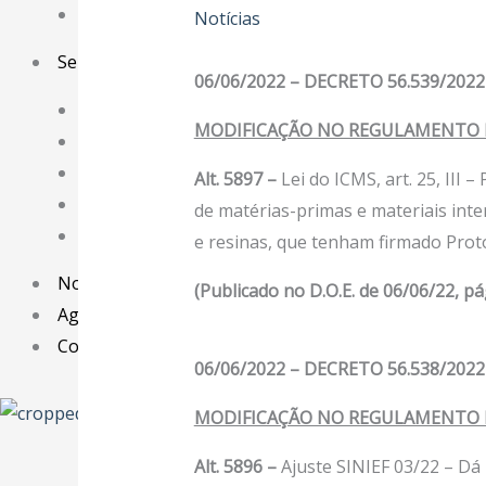
EICON
Notícias
Serviços
06/06/2022 – DECRETO 56.539/2022
Assessoria Juridica
MODIFICAÇÃO NO REGULAMENTO D
Convênios
Vagas/Oportunidades
Alt. 5897 –
Lei do ICMS, art. 25, II
Cursos
de matérias-primas e materiais inte
Links
e resinas, que tenham firmado Proto
Notícias
(Publicado no D.O.E. de 06/06/22, pá
Agenda
Contato
06/06/2022 – DECRETO 56.538/2022
X
MODIFICAÇÃO NO REGULAMENTO D
Alt. 5896 –
Ajuste SINIEF 03/22 – Dá