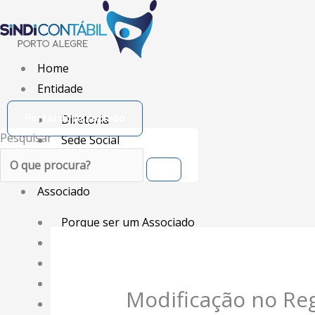
Ir
para
o
Home
conteúdo
Entidade
Diretoria
Portal do Associado
Pesquisar
Sede Social
Ação Social
Associado
Porque ser um Associado
Contribuições
Contribuição Sindical
Dissídios e Convenções de Trabalho
Modificação no Re
Filiação Sindical