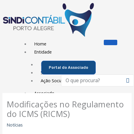
Ir
para
o
conteúdo
Home
Entidade
Diretoria
Portal do Associado
Sede Social
Pesquisar
Ação Social
Associado
Modificações no Regulamento
Porque ser um Associado
do ICMS (RICMS)
Contribuições
Contribuição Sindical
Notícias
Dissídios e Convenções de Trabalho