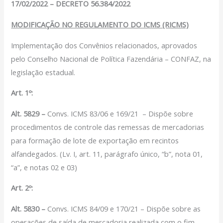
17/02/2022 – DECRETO 56.384/2022
Filiação Sindical
EICON
MODIFICAÇÃO NO REGULAMENTO DO ICMS (RICMS)
Serviços
Implementação dos Convênios relacionados, aprovados
pelo Conselho Nacional de Política Fazendária – CONFAZ, na
Assessoria Juridica
legislação estadual.
Convênios
Vagas/Oportunidades
Art. 1º:
Cursos
Alt. 5829 –
Convs. ICMS 83/06 e 169/21 – Dispõe sobre
Links
procedimentos de controle das remessas de mercadorias
Notícias
para formação de lote de exportação em recintos
Agenda
alfandegados. (Lv. I, art. 11, parágrafo único, “b”, nota 01,
Contato
“a”, e notas 02 e 03)
Art. 2º:
X
Alt. 5830 –
Convs. ICMS 84/09 e 170/21 – Dispõe sobre as
operações de saída de mercadoria realizada com o fim