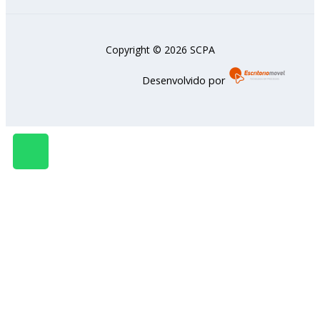
Copyright © 2026 SCPA
Desenvolvido por
W
h
a
t
s
a
p
p