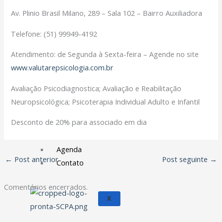
Filiação Sindical
Av. Plinio Brasil Milano, 289 – Sala 102 – Bairro Auxiliadora
EICON
Telefone: (51) 99949-4192
Serviços
Atendimento: de Segunda à Sexta-feira – Agende no site
Assessoria Juridica
www.valutarepsicologia.com.br
Convênios
Avaliação Psicodiagnostica; Avaliação e Reabilitação
Vagas/Oportunidades
Neuropsicológica; Psicoterapia Individual Adulto e Infantil
Cursos
Links
Desconto de 20% para associado em dia
Notícias
Agenda
←
Post anterior
Post seguinte
→
Contato
Comentários encerrados.
X