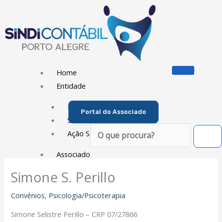
Ir
para
o
conteúdo
Home
Entidade
Diretoria
Portal do Associado
Sede Social
Pesquisar
Ação Social
Associado
Simone S. Perillo
Porque ser um Associado
Contribuições
Convênios
,
Psicologia/Psicoterapia
Contribuição Sindical
Simone Selistre Perillo – CRP 07/27866
Dissídios e Convenções de Trabalho