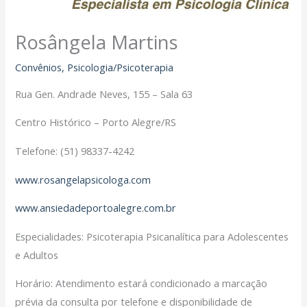
Filiação Sindical
EICON
Rosângela Martins
Serviços
Convênios
,
Psicologia/Psicoterapia
Assessoria Juridica
Rua Gen. Andrade Neves, 155 – Sala 63
Convênios
Vagas/Oportunidades
Centro Histórico – Porto Alegre/RS
Cursos
Telefone: (51) 98337-4242
Links
www.rosangelapsicologa.com
Notícias
Agenda
www.ansiedadeportoalegre.com.br
Contato
Especialidades: Psicoterapia Psicanalítica para Adolescentes
e Adultos
X
Horário: Atendimento estará condicionado a marcação
prévia da consulta por telefone e disponibilidade de