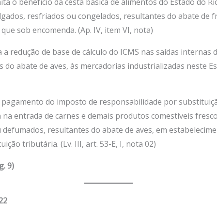
ta o benefício da cesta básica de alimentos do Estado do Ri
Assessoria Juridica
algados, resfriados ou congelados, resultantes do abate de 
Convênios
 que sob encomenda. (Ap. IV, item VI, nota)
Vagas/Oportunidades
a a redução de base de cálculo do ICMS nas saídas internas
Cursos
s do abate de aves, às mercadorias industrializadas neste 
Links
Notícias
 pagamento do imposto de responsabilidade por substituiçã
Agenda
ca na entrada de carnes e demais produtos comestíveis fresco
Contato
 defumados, resultantes do abate de aves, em estabelecime
ão tributária. (Lv. III, art. 53-E, I, nota 02)
X
. 9)
22