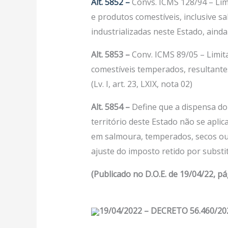
Alt. 5852 –
Convs. ICMS 128/94 – Limi
e produtos comestíveis, inclusive s
industrializadas neste Estado, ainda
Alt. 5853
–
Conv. ICMS 89/05 – Limit
comestíveis temperados, resultante
(Lv. I, art. 23, LXIX, nota 02)
Alt. 5854 –
Define que a dispensa do
território deste Estado não se apli
em salmoura, temperados, secos ou
ajuste do imposto retido por substituiç
(Publicado no D.O.E. de 19/04/22, pág
19/04/2022 – DECRETO 56.460/20