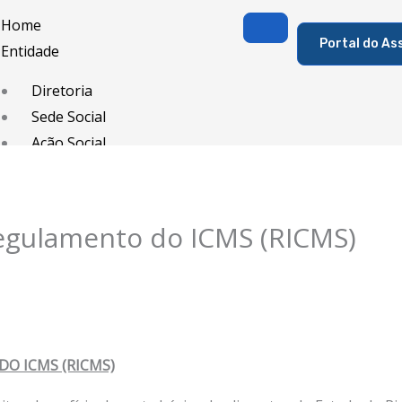
Home
Portal do As
Entidade
Diretoria
Sede Social
Ação Social
Associado
Porque ser um Associado
egulamento do ICMS (RICMS)
Contribuições
Contribuição Sindical
Dissídios e Convenções de Trabalho
Filiação Sindical
EICON
O ICMS (RICMS)
Serviços