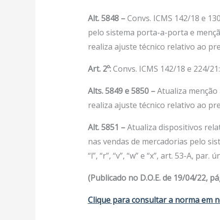
Alt. 5848 –
Convs. ICMS 142/18 e 130/
pelo sistema porta-a-porta e mençã
realiza ajuste técnico relativo ao pree
Art. 2º:
Convs. ICMS 142/18 e 224/21:
Alts. 5849 e 5850 –
Atualiza menção 
realiza ajuste técnico relativo ao pree
Alt. 5851 –
Atualiza dispositivos rela
nas vendas de mercadorias pelo sistema 
“l”, “r”, “v”, “w” e “x”, art. 53-A, par. 
(Publicado no D.O.E. de 19/04/22, pág
Clique para consultar a norma em n