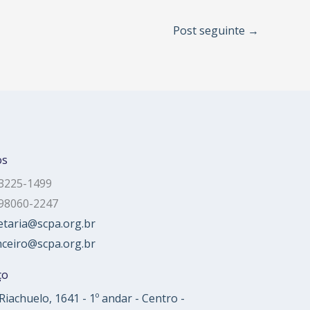
Post seguinte
→
os
 3225-1499
 98060-2247
etaria@scpa.org.br
nceiro@scpa.org.br
ço
Riachuelo, 1641 - 1º andar - Centro -