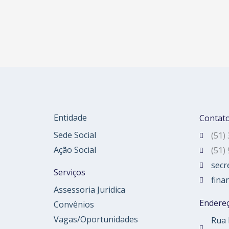
Entidade
Contat
Sede Social
(51)
Ação Social
(51)
secr
Serviços
fina
Assessoria Juridica
Endere
Convênios
Vagas/Oportunidades
Rua 