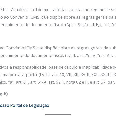
19 – Atualiza o rol de mercadorias sujeitas ao regime de su
o ao Convênio ICMS, que dispõe sobre as regras gerais da s
nchimento do documento fiscal. (Ap. II, Seção III-E, I, “n”, “o”,
ao Convênio ICMS que dispõe sobre as regras gerais da sub
nchimento do documento fiscal. (Lv. II, art. 29, IV, “i”; e VII, “a
tivos à responsabilidade, base de cálculo e inaplicabilidade 
porta-a-porta. (Lv. III, art. 10, VII, XII, XVIII, XXII, XXIII e XX
único, “a”, art. 61, art. 61-A, art. 62, I, nota 02 e II, e art. 67, pa
. 6)
osso Portal de Legislação