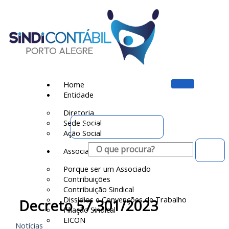
Ir
para
o
conteúdo
Home
Entidade
Diretoria
Sede Social
Portal do Associado
Ação Social
Pesquisar
Associado
Porque ser um Associado
Contribuições
Contribuição Sindical
Dissídios e Convenções de Trabalho
Decreto 57.301/2023
Filiação Sindical
EICON
Notícias