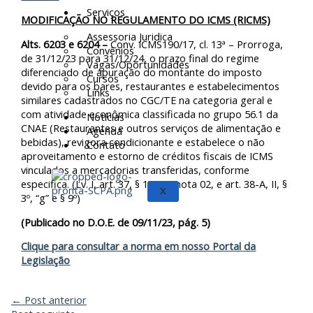
Serviços
MODIFICAÇÃO NO REGULAMENTO DO ICMS (RICMS)
Assessoria Juridica
Alts. 6203 e 6204 –
Conv. ICMS190/17, cl. 13ª – Prorroga,
Convênios
de 31/12/23 para 31/12/24, o prazo final do regime
Vagas/Oportunidades
diferenciado de apuração do montante do imposto
Cursos
devido para os bares, restaurantes e estabelecimentos
Links
similares cadastrados no CGC/TE na categoria geral e
com atividade econômica classificada no grupo 56.1 da
Notícias
CNAE (Restaurantes e outros serviços de alimentação e
Agenda
bebidas), revigora condicionante e estabelece o não
Contato
aproveitamento e estorno de créditos fiscais de ICMS
vinculados a mercadorias transferidas, conforme
especifica. (Lv. I, art. 37, § 1º, “e”, nota 02, e art. 38-A, II, §
X
3º, “g” e § 9º)
(Publicado no D.O.E. de 09/11/23, pág. 5)
Clique para consultar a norma em nosso Portal da
Legislação
←
Post anterior